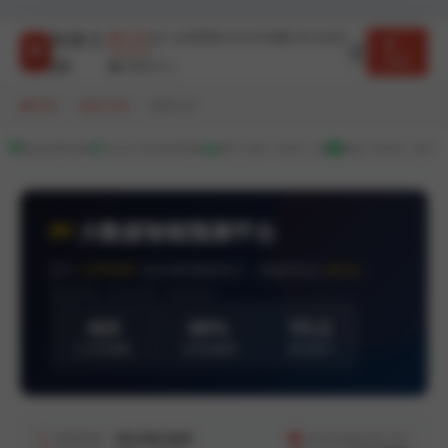
加拿大
首页
走势图
历史开奖
算法说明
28
登录
帮助中心
首页
/
加拿大28
/
预测分析
数据加密传输
7x24小时实时更新
累计分析 10000+ 期
服务 50000+ 用户
大数据智能预测平台
基于
LSTM-BP
混合神经网络算法 · 准确率高达
98.6%
数据来源：官方开奖 · 实时同步
423
66%
V3.2
已分析期数
当前准确率
算法版本
客服热线：
400-888-6666
service@pc28.com