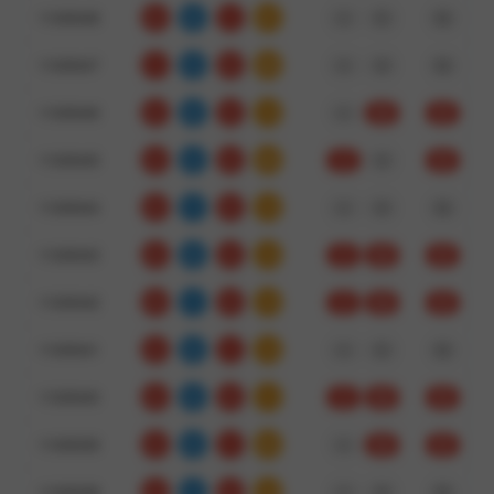
11345448
0
6
1
07
大
双
错
11345447
1
3
2
06
大
单
错
11345446
2
8
3
13
大
单
对
11345445
2
2
2
06
小
单
对
11345444
0
7
5
12
大
单
错
11345443
0
9
4
13
小
单
对
11345442
9
1
3
13
小
单
对
11345441
3
9
1
13
大
双
错
11345440
2
5
4
11
小
单
对
11345439
2
0
1
03
大
单
对
11345438
4
7
5
16
小
单
错