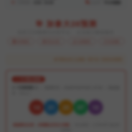
工作时间：
8:00 - 24:00
公众号：
PC28预测
🎯 加拿大28预测
加拿大28预测与分析平台 · 企业级大数据服务
实时数据
算法分析
走势图表
专业策略
商务合作 认准唯一用户名 / 没有任何群聊 / 站长担保 
⭐ 今日重点预测
第
11345458
期 ｜ 预测时间：2026年08月09日 20:58 ｜ 数据版
本：V3.2.1
14
21
25
07
10
根据算法分析，本期重点关注大单数
｜ 算法模型：LSTM-BP 混合神
经网络