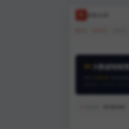
加拿大28
首页
/
加拿大28
/
预测分析
大数据智能
基于
LSTM-BP
混合神经网
数据来源：官方开奖 · 实时同
客服热线：
400-888-6666