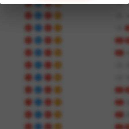
2
0
1
03
大
4
4
2
10
大
6
0
5
11
大
0
9
2
11
小
8
8
4
20
大
6
7
1
14
小
3
1
1
05
大
2
6
5
13
小
1
7
9
17
大
6
7
6
19
大
9
3
8
20
大