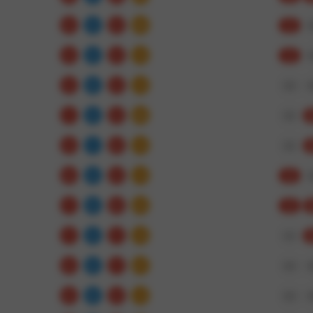
0
4
5
09
小
4
2
4
10
小
2
6
2
10
大
1
4
3
08
大
3
1
6
10
大
6
4
4
14
大
7
9
8
24
大
7
4
7
18
小
0
0
7
07
大
0
8
4
12
大