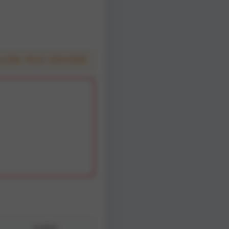
/ 没有任何群聊 / 站长担保 💛 ｜ 本站永久免费 · 无需注册 · 企业级数据安全保障
极值预测