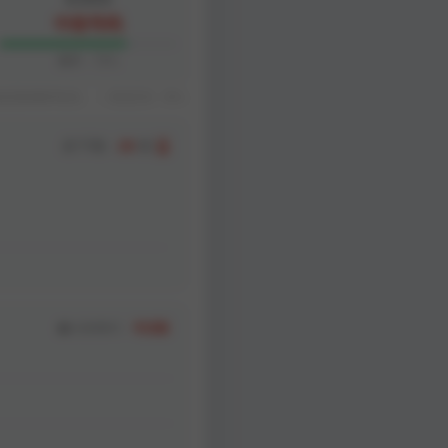
中段号码
概率：72%
据预测概率较高。 ｜ 置信区间：95%
距下期：
18
秒
当前模式：
专业版