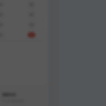
单
错
单
错
单
错
双
对
联系方式
400-888-6666