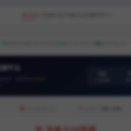
首页
走势图
历史开奖
算法说明
帮助中心
数据加密传输
7x24小时实时更新
累计分析 10000+ 期
服务 50000+ 用户
预测平台
151
络算法 · 准确率高达
98.6%
已分析期数
当
步
service@pc28.com
工作时间：
8:00 - 24:00
🎯 加拿大28预测