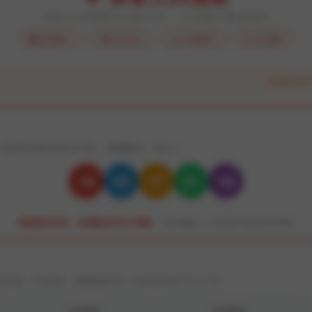
加拿大28预测与分析平台 · 企业级大数据服务
实时数据
算法分析
走势图表
专业策略
商务合作 认准唯一用户名 
26年08月07日 21:56 ｜ 数据版本：V3.2.1
18
23
17
21
18
根据算法分析，本期重点关注大单数
｜ 算法模型：LSTM-BP 混合神经网络
析，仅供参考。预测更新时间：2026年08月07日 21:56
单双预测
和值预测