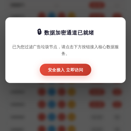
3466671
—
—
杀小双
3466670
6
7
6
19
杀小双
对
3466669
9
3
8
20
杀大双
错
数据加密通道已就绪
3466668
0
4
5
09
杀大双
对
已为您过滤广告垃圾节点，请点击下方按钮接入核心数据服
务。
3466667
4
2
4
10
杀小单
对
3466666
2
6
2
10
杀大单
对
安全接入 立即访问
3466665
1
4
3
08
杀大双
对
3466664
3
1
6
10
杀大双
对
3466663
6
4
4
14
杀小单
对
3466662
7
9
8
24
杀大双
错
3466661
7
4
7
18
杀大双
错