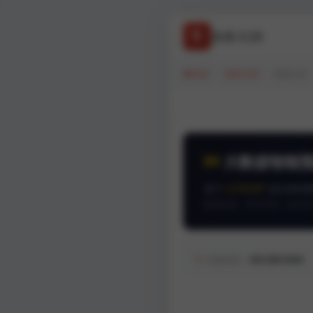
加拿大28
首页
/
加拿大28
/
预测分析
大数据智能
基于
LSTM-BP
混合神经网
数据来源：官方开奖 · 实时同
客服热线：
400-888-6666