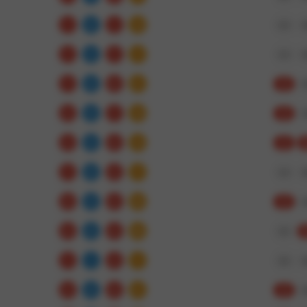
1
8
1
10
大
7
3
7
17
小
7
8
6
21
大
2
9
7
18
大
4
0
6
10
小
7
8
2
17
小
9
5
6
20
大
0
6
0
06
大
7
1
3
11
大
4
9
8
21
大