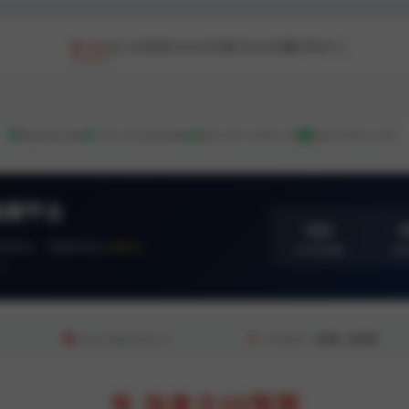
首页
走势图
历史开奖
算法说明
帮助中心
数据加密传输
7x24小时实时更新
累计分析 10000+ 期
服务 50000+ 用户
预测平台
151
络算法 · 准确率高达
98.6%
已分析期数
当
步
service@pc28.com
工作时间：
8:00 - 24:00
🎯 加拿大28预测