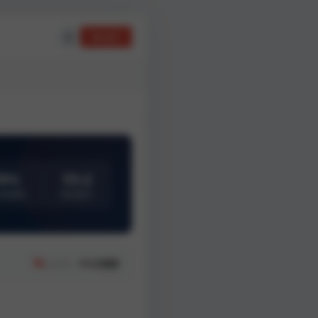
登录
78%
V3.2
前准确率
算法版本
公众号：
PC28预测