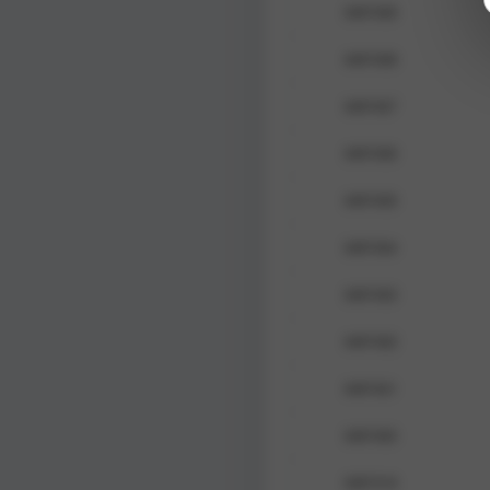
3467429
3467428
3467427
3467426
3467425
3467424
3467423
3467422
3467421
3467420
3467419