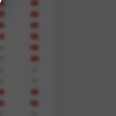
双
对
双
对
单
对
双
对
单
对
双
对
单
错
单
错
双
对
双
对
双
错