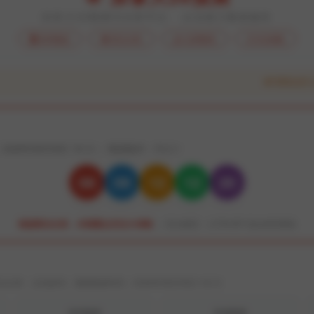
加拿大28预测与分析平台 · 企业级大数据服务
实时数据
算法分析
走势图表
专业策略
商务合作 认准唯一用户名 /
26年08月09日 18:12 ｜ 数据版本：V3.2.1
08
09
12
12
20
根据算法分析，本期重点关注大单数
｜ 算法模型：LSTM-BP 混合神经网络
析，仅供参考。预测更新时间：2026年08月09日 18:12
单双预测
和值预测